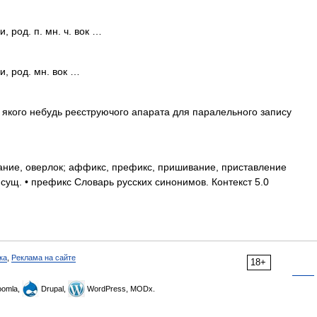
 род. п. мн. ч. вок …
, род. мн. вок …
 якого небудь реєструючого апарата для паралельного запису
ие, оверлок; аффикс, префикс, пришивание, приставление
сущ. • префикс Словарь русских синонимов. Контекст 5.0
ка
,
Реклама на сайте
18+
omla,
Drupal,
WordPress, MODx.