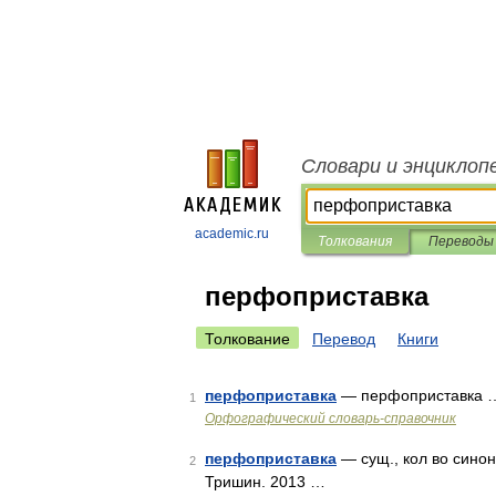
Словари и энциклоп
academic.ru
Толкования
Переводы
перфоприставка
Толкование
Перевод
Книги
перфоприставка
— перфоприставка 
1
Орфографический словарь-справочник
перфоприставка
— сущ., кол во синон
2
Тришин. 2013 …