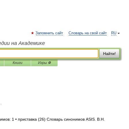
Запомнить сайт
Словарь на свой сайт
RU
едии на Академике
Найти!
Книги
Игры ⚽
…
имов: 1 • приставка (26) Словарь синонимов ASIS. В.Н.