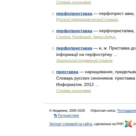
Словарь синонимов
перфоприставка
— перфоприст авка, и,
3
Русский орфографический словарь
перфоприставка
— перфоприста/вка, и
4
Слитно. Раздельно. Через дефис.
перфоприставка
— и, ж. Приставка до
5
інформації на перфострічку …
Український тлумачний словник
приставка
— наращивание, приделыван
6
Словарь русских синонимов. приставка 
Информатик. 2012 …
Словарь синонимов
© Академик, 2000-2026
Обратная связь:
Техподдерж
👣 Путешествия
Экспорт словарей на сайты
, сделанные на PHP,
Jo